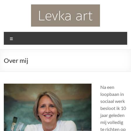
Ga
naar
de
inhoud
Levka
Menu
Art
Kunst
Over mij
vanuit
het
hart
Na een
loopbaan in
sociaal werk
besloot ik 10
jaar geleden
mij volledig
te richten op