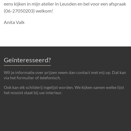
eens kijken in mijn atelier in Leusden en bel voor een afspraak
(06-27050203) welkom!
Anita Valk
Geïnteresseerd?
Wil je informatie over prijzen neem dan contact met mij op. Dat kan
via het formulier of telefonisch.
Ook kan elk schilderij ingelijst worden. We kijken samen welke lijst
het mooist staat bij uw interieur.